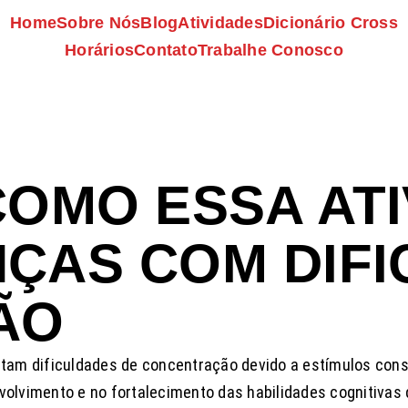
Home
Sobre Nós
Blog
Atividades
Dicionário Cross
Horários
Contato
Trabalhe Conosco
COMO ESSA AT
ÇAS COM DIFI
ÃO
am dificuldades de concentração devido a estímulos consta
lvimento e no fortalecimento das habilidades cognitivas 